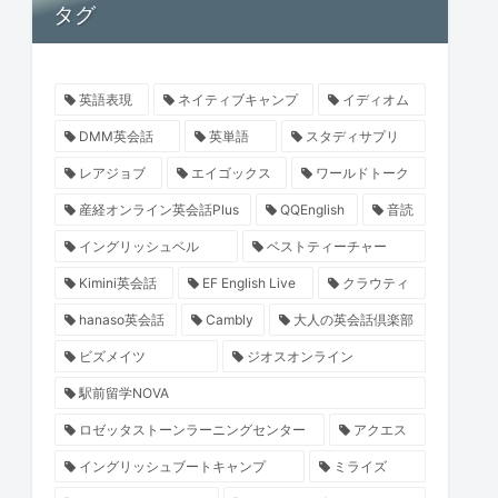
タグ
英語表現
ネイティブキャンプ
イディオム
DMM英会話
英単語
スタディサプリ
レアジョブ
エイゴックス
ワールドトーク
産経オンライン英会話Plus
QQEnglish
音読
イングリッシュベル
ベストティーチャー
Kimini英会話
EF English Live
クラウティ
hanaso英会話
Cambly
大人の英会話倶楽部
ビズメイツ
ジオスオンライン
駅前留学NOVA
ロゼッタストーンラーニングセンター
アクエス
イングリッシュブートキャンプ
ミライズ