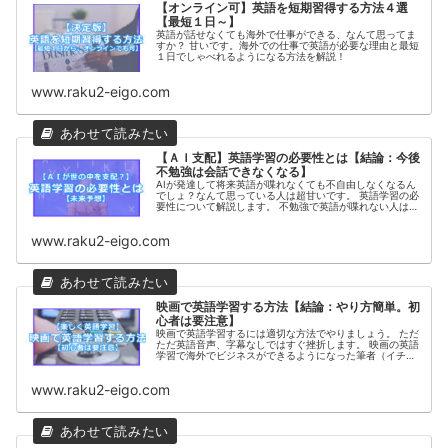
【オンライン可】英語を短期習得する方法４選
【最短１日～】
英語が話せなくても海外で仕事ができる、なんて思ってま
すか？ 甘いです。海外での仕事で英語が必要な理由と最短
１日でしゃべれるようになる方法を解説！
www.raku2-eigo.com
【ＡＩ支配】英語学習の必要性とは【結論：今後
不勉強は会話できなくなる】
AIが発達して将来英語が喋れなくても不自由しなくなるん
でしょ？なんて思っている人は超甘いです。 英語学習の必
要性について解説します。 不勉強で英語が喋れない人は、
人口減と外国人比率増加により、孤立して会話出来なくな
ります。
www.raku2-eigo.com
映画で英語学習する方法【結論：やり方簡単。初
心者は要注意】
映画で英語学習するには適切な方法でやりましょう。 ただ
ただ英語音声、字幕なしではすぐ挫折します。 映画の英語
学習で海外でビジネスができるようになった筆者（イチ
ロ）が解説します！
www.raku2-eigo.com