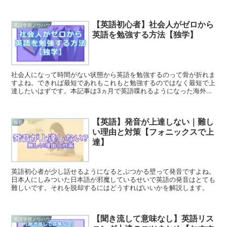
です。
【英語初心者】社会人がゼロから
英語学習ノウハウ
英語を勉強する方法【独学】
社会人になって時間がない状態から英語を勉強するのって骨が折れま
すよね。できれば最短であれもこれもと勉強するのではなく最短で上
達したいはずです。本記事は3ヵ月で英語喋れるようになった海外駐
在員が社会人のゼロから勉強する方法を解説します。
【英語】発音が上達しない｜難し
発音
い理由と対策【フォニックスで上
達】
英語初心者が少し話せるようになるとぶつかる壁って発音ですよね。
日本人にしみついた日本語が邪魔しているせいで英語の発音はとても
難しいです。それを脱却するにはどうすればいいかを解説します。
【聞き流して意味なし】英語リス
英語学習ノウハウ