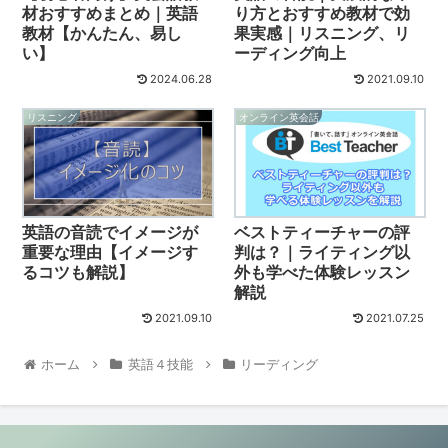
材おすすめまとめ｜英語
り方とおすすめ教材で効
教材【かんたん、易し
果実感｜リスニング、リ
い】
ーディング向上
2024.06.28
2021.09.10
リスニング
オンライン英会話
英語の音読でイメージが
ベストティーチャーの評
重要な理由【イメージす
判は？｜ライティング以
るコツも解説】
外も学べた体験レッスン
解説
2021.09.10
2021.07.25
ホーム
英語４技能
リーディング