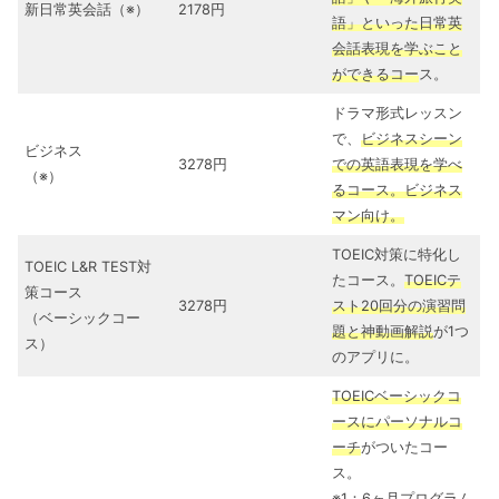
新日常英会話（※）
2178円
語」といった日常英
会話表現を学ぶこと
ができるコー
ス。
ドラマ形式レッスン
で、
ビジネスシーン
ビジネス
3278円
での英語表現を学べ
（※）
るコース。ビジネス
マン向け。
TOEIC対策に特化し
TOEIC L&R TEST対
たコース。
TOEICテ
策コース
3278円
スト20回分の演習問
（ベーシックコー
題と神動画解説
が1つ
ス）
のアプリに。
TOEICベーシックコ
ースにパーソナルコ
ーチ
がついたコー
ス。
※1：6ヶ月プログラム