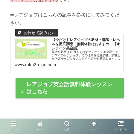
➡レアジョブはこちらの記事を参考にしてみてくだ
さい。
【今だけ】レアジョブの教材・講師・レベ
ルを徹底調査｜無料体験はおすすめ！【オ
ンライン英会話】
累計会員数は40万人を超すオンライン英会話シェ
アNo.1のレアジョブ。その理由を徹底調査。調査し
た内容からどんな人におすすめかを解説します。レ
アジョブに迷っているなら必見内容です。
www.raku2-eigo.com
レアジョブ英会話無料体験レッスン
はこちら
メニュー
ホーム
検索
トップ
サイドバー
そのほか、コストパフォーマンスがいいオンライン英会話