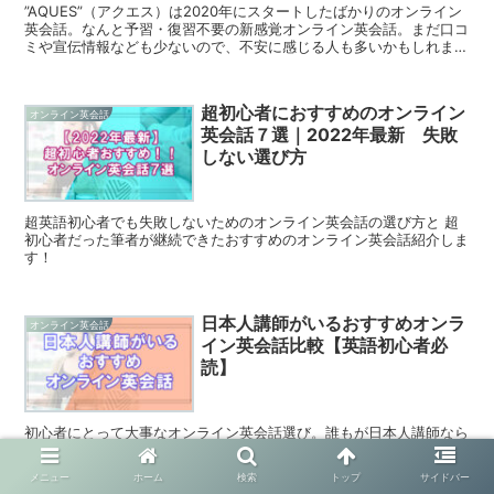
”AQUES”（アクエス）は2020年にスタートしたばかりのオンライン
英会話。なんと予習・復習不要の新感覚オンライン英会話。まだ口コ
ミや宣伝情報なども少ないので、不安に感じる人も多いかもしれませ
んが、本記事を通して無料体験レッスンができるので、ぜひ本記事の
情報と体験レッスンで確認いただければと思います。
超初心者におすすめのオンライン
オンライン英会話
英会話７選｜2022年最新 失敗
しない選び方
超英語初心者でも失敗しないためのオンライン英会話の選び方と 超
初心者だった筆者が継続できたおすすめのオンライン英会話紹介しま
す！
日本人講師がいるおすすめオンラ
オンライン英会話
イン英会話比較【英語初心者必
読】
初心者にとって大事なオンライン英会話選び。誰もが日本人講師なら
安心かなと思ってますよね。メリットデメリット踏まえて2021年最
新のおすすめ日本人講師在籍オンライン英会話を徹底比較。 日本人
メニュー
ホーム
検索
トップ
サイドバー
講師のオンライン英会話をお探しの方はご覧ください。