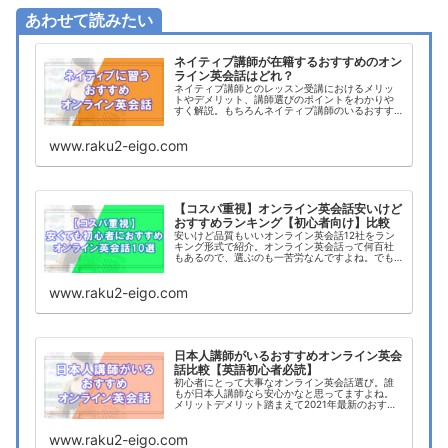
あわせて読みたい
ネイティブ講師が在籍するおすすめのオン
ライン英会話はどれ？
ネイティブ講師とのレッスン受講におけるメリッ
トやデメリット、講師選びのポイントをわかりや
すく解説。もちろんネイティブ講師のいるおすす
めのオンライン英会話についても徹底比較。
www.raku2-eigo.com
【コスパ重視】オンライン英会話安いけど
おすすめランキング【初心者向け】比較
安いけど品質もいいオンライン英会話12社をラン
キング形式で紹介。オンライン英会話って何百社
もあるので、選ぶのも一苦労なんですよね。でも
安心してくださいこの記事で紹介するオンライン
英会話なら絶対失敗しません。
www.raku2-eigo.com
日本人講師がいるおすすめオンライン英会
話比較【英語初心者必読】
初心者にとって大事なオンライン英会話選び。誰
もが日本人講師なら安心かなと思ってますよね。
メリットデメリット踏まえて2021年最新のおすす
め日本人講師在籍オンライン英会話を徹底比較。
日本人講師のオンライン英会話をお探しの方はご
www.raku2-eigo.com
覧ください。