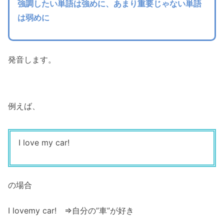
強調したい単語は強めに、あまり重要じゃない単語
は弱めに
発音します。
例えば、
I love my car!
の場合
I
love
my
car
! ⇒自分の
”車”
が好き