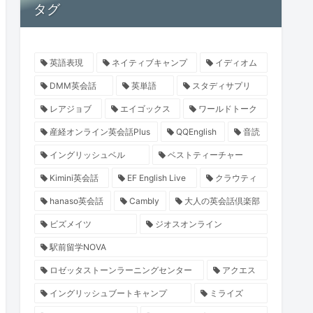
タグ
英語表現
ネイティブキャンプ
イディオム
DMM英会話
英単語
スタディサプリ
レアジョブ
エイゴックス
ワールドトーク
産経オンライン英会話Plus
QQEnglish
音読
イングリッシュベル
ベストティーチャー
Kimini英会話
EF English Live
クラウティ
hanaso英会話
Cambly
大人の英会話倶楽部
ビズメイツ
ジオスオンライン
駅前留学NOVA
ロゼッタストーンラーニングセンター
アクエス
イングリッシュブートキャンプ
ミライズ