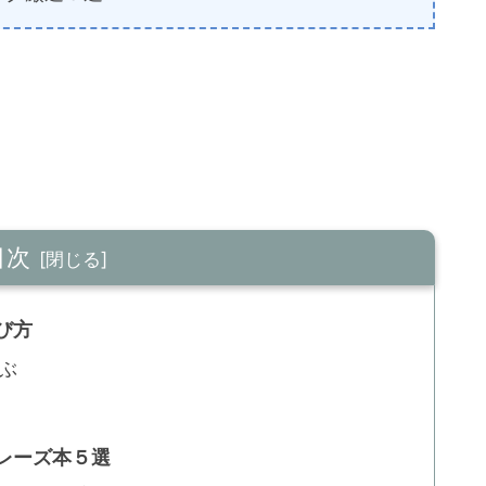
目次
び方
ぶ
レーズ本５選