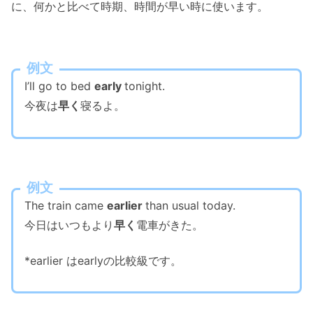
に、
何かと比べて時期、時間が早い時に使います
。
例文
I’ll go to bed
early
tonight.
今夜は
早く
寝るよ。
例文
The train came
earlier
than usual today.
今日はいつもより
早く
電車がきた。
*earlier はearlyの比較級です。