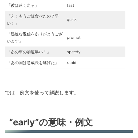
「彼は
速く
走る」
fast
「え！もうご飯食べたの？
早
quick
い
！」
「
迅速な
返信をありがとうござ
prompt
います」
「あの車の加速
早い！
」
speedy
「あの国は
急
成長を遂げた」
rapid
では、例文を使って解説します。
“early”
の意味・例文