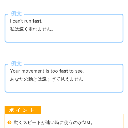
例文
I can’t run
fast
.
私は
速く
走れません。
例文
Your movement is too
fast
to see.
あなたの動きは
速
すぎて見えません
動くスピードが速い時に使うのがfast。